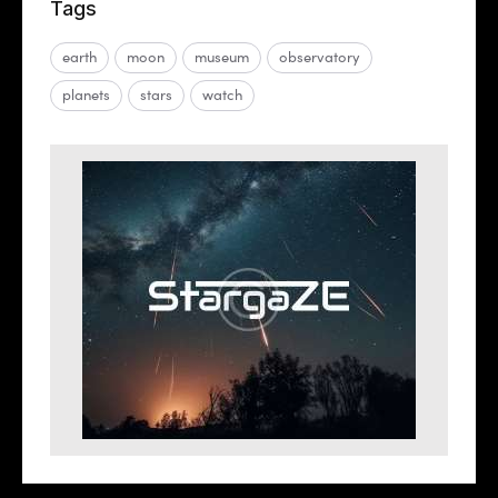
Tags
earth
moon
museum
observatory
planets
stars
watch